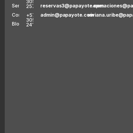
305
Servicios
reservas3@papayote.com
operaciones@pa
2573314
Contacto
admin@papayote.com
viviana.uribe@pa
+57
305
Blog
2413286