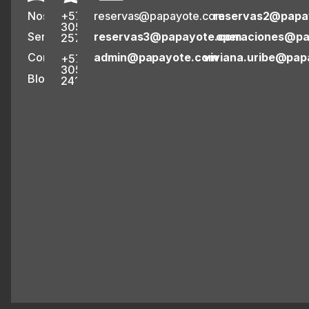
Nosotros
+57
reservas@papayote.com
reservas2@papa
305
Servicios
reservas3@papayote.com
operaciones@pa
2573314
Contacto
admin@papayote.com
viviana.uribe@pa
+57
305
Blog
2413286