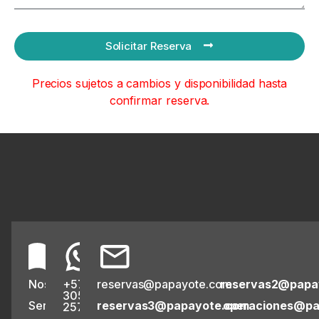
Solicitar Reserva
Precios sujetos a cambios y disponibilidad hasta
confirmar reserva.
Nosotros
+57
reservas@papayote.com
reservas2@papa
305
Servicios
reservas3@papayote.com
operaciones@pa
2573314